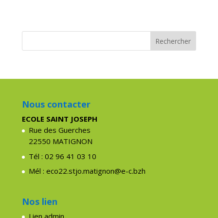
Nous contacter
ECOLE SAINT JOSEPH
Rue des Guerches
22550 MATIGNON
Tél : 02 96 41 03 10
Mél : eco22.stjo.matignon@e-c.bzh
Nos lien
Lien admin