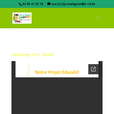
02 96 41 03 10
eco22.stjo.matignon@e-c.bzh
Télécharger (PDF, 264KB)