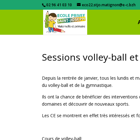
02 96 41 03 10
eco22.stjo.matignon@e-c.bzh
Sessions volley-ball e
Depuis la rentrée de janvier, tous les lundis et ma
du volley-ball et de la gymnastique.
Ils ont la chance de bénéficier des interventio
domaines et découvrir de nouveaux sports.
Les CE se montrent en effet très intéressés et f
Cours de volley-ball: