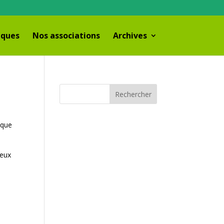
iques
Nos associations
Archives
ique
deux