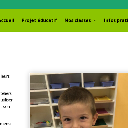
Accueil
Projet éducatif
Nos classes
Infos prat
 leurs
teliers
tiliser
et son
immense