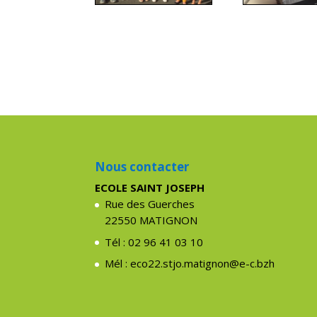
Nous contacter
ECOLE SAINT JOSEPH
Rue des Guerches
22550 MATIGNON
Tél : 02 96 41 03 10
Mél : eco22.stjo.matignon@e-c.bzh