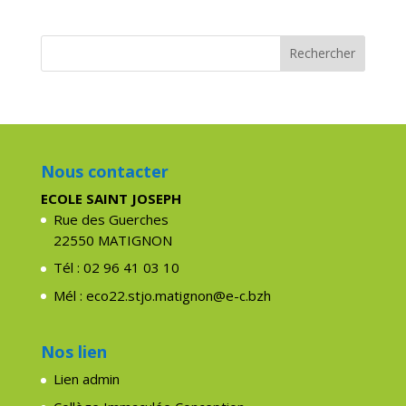
Nous contacter
ECOLE SAINT JOSEPH
Rue des Guerches
22550 MATIGNON
Tél : 02 96 41 03 10
Mél : eco22.stjo.matignon@e-c.bzh
Nos lien
Lien admin