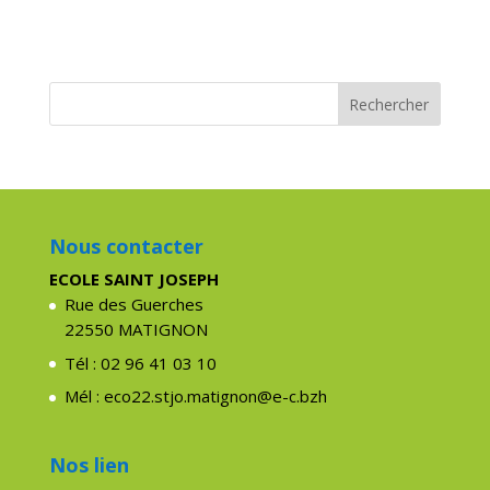
Nous contacter
ECOLE SAINT JOSEPH
Rue des Guerches
22550 MATIGNON
Tél : 02 96 41 03 10
Mél : eco22.stjo.matignon@e-c.bzh
Nos lien