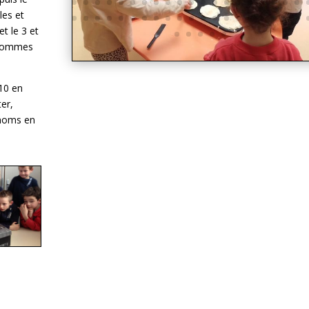
les et
et le 3 et
onhommes
10 en
ter,
énoms en