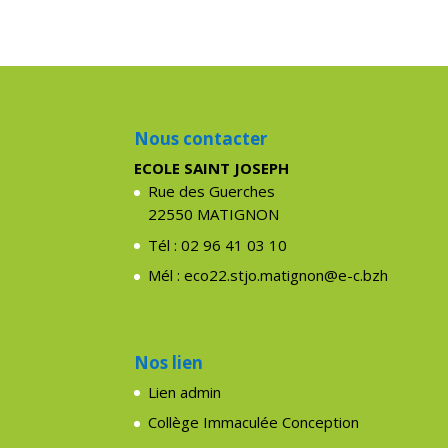
Nous contacter
ECOLE SAINT JOSEPH
Rue des Guerches
22550 MATIGNON
Tél : 02 96 41 03 10
Mél : eco22.stjo.matignon@e-c.bzh
Nos lien
Lien admin
Collège Immaculée Conception