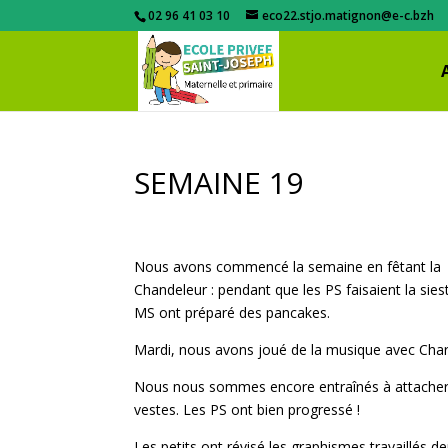
02 96 41 03 10
eco22.stjo.matignon@e-c.bzh
SEMAINE 19
Nous avons commencé la semaine en fêtant la
Chandeleur : pendant que les PS faisaient la siest
MS ont préparé des pancakes.
Mardi, nous avons joué de la musique avec Char
Nous nous sommes encore entraînés à attache
vestes. Les PS ont bien progressé !
Les petits ont révisé les graphismes travaillés de