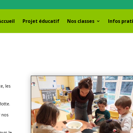
Accueil
Projet éducatif
Nos classes
Infos prat
e, les
lotte.
r nos
puis le