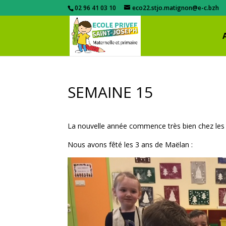
02 96 41 03 10
eco22.stjo.matignon@e-c.bzh
SEMAINE 15
La nouvelle année commence très bien chez les 
Nous avons fêté les 3 ans de Maëlan :