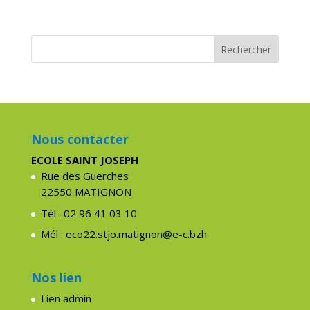
Nous contacter
ECOLE SAINT JOSEPH
Rue des Guerches
22550 MATIGNON
Tél : 02 96 41 03 10
Mél : eco22.stjo.matignon@e-c.bzh
Nos lien
Lien admin