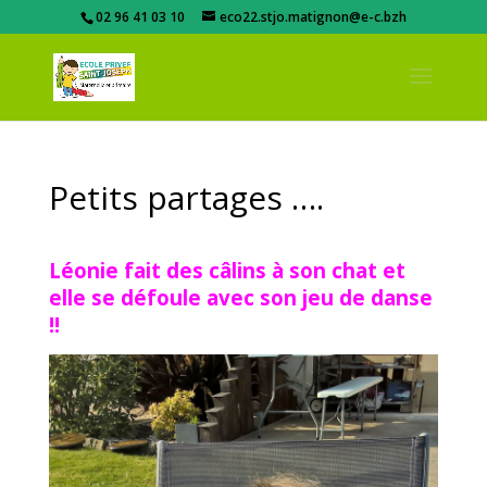
02 96 41 03 10
eco22.stjo.matignon@e-c.bzh
Petits partages ….
Léonie fait des câlins à son chat et
elle se défoule avec son jeu de danse
!!