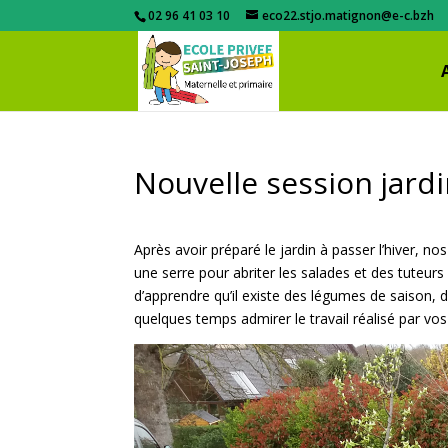
02 96 41 03 10
eco22.stjo.matignon@e-c.bzh
Nouvelle session jard
Après avoir préparé le jardin à passer l’hiver, nos
une serre pour abriter les salades et des tuteur
d’apprendre qu’il existe des légumes de saison, 
quelques temps admirer le travail réalisé par vos