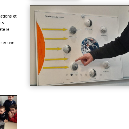
ations et
nts
été le
iser une