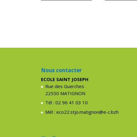
Nous contacter
ECOLE SAINT JOSEPH
Rue des Guerches
22550 MATIGNON
Tél : 02 96 41 03 10
Mél : eco22.stjo.matignon@e-c.bzh