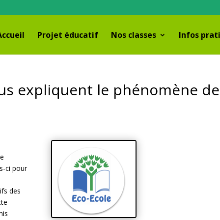
Accueil
Projet éducatif
Nos classes
Infos prat
ous expliquent le phénomène de
re
is-ci pour
ifs des
tte
mis