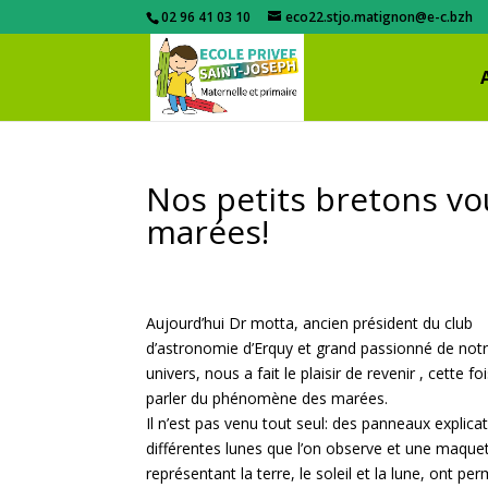
02 96 41 03 10
eco22.stjo.matignon@e-c.bzh
Nos petits bretons v
marées!
Aujourd’hui Dr motta, ancien président du club
d’astronomie d’Erquy et grand passionné de not
univers, nous a fait le plaisir de revenir , cette fo
parler du phénomène des marées.
Il n’est pas venu tout seul: des panneaux explicat
différentes lunes que l’on observe et une maque
représentant la terre, le soleil et la lune, ont per