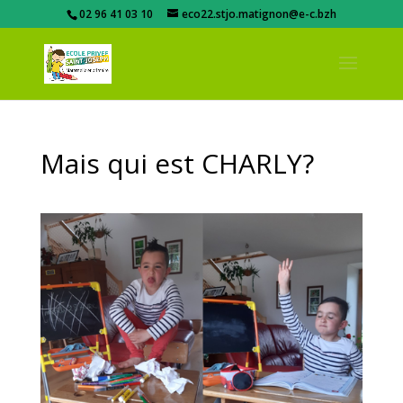
02 96 41 03 10
eco22.stjo.matignon@e-c.bzh
Mais qui est CHARLY?