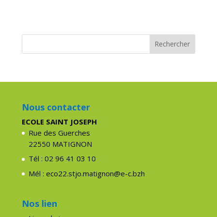
Nous contacter
ECOLE SAINT JOSEPH
Rue des Guerches
22550 MATIGNON
Tél : 02 96 41 03 10
Mél : eco22.stjo.matignon@e-c.bzh
Nos lien