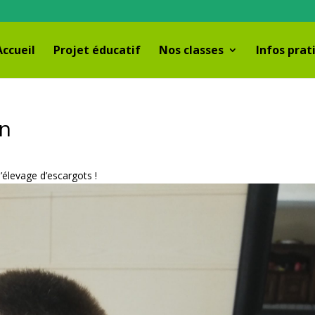
Accueil
Projet éducatif
Nos classes
Infos prat
an
’élevage d’escargots !