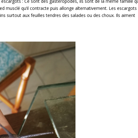
 escargots : Ce sont des gastéropodes, ils sont de la même famille q
ied musclé qu’il contracte puis allonge alternativement. Les escargots
ins surtout aux feuilles tendres des salades ou des choux. Ils aiment