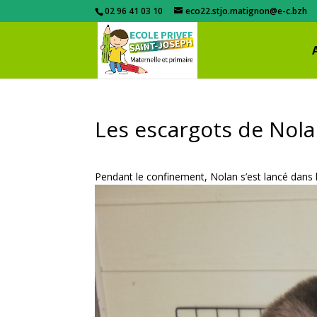
02 96 41 03 10
eco22.stjo.matignon@e-c.bzh
Les escargots de Nol
Pendant le confinement, Nolan s’est lancé dans l