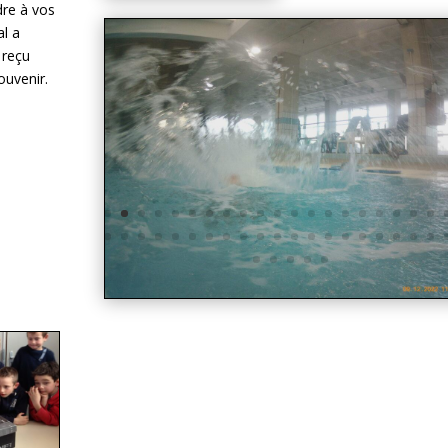
dre à vos
al a
 reçu
ouvenir.