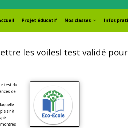
Accueil
Projet éducatif
Nos classes
Infos prat
ttre les voiles! test validé pour
ur test du
éances de
 laquelle
plaisir à
agné
t montrés