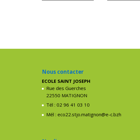
Nous contacter
ECOLE SAINT JOSEPH
Rue des Guerches
22550 MATIGNON
Tél : 02 96 41 03 10
Mél : eco22.stjo.matignon@e-c.bzh