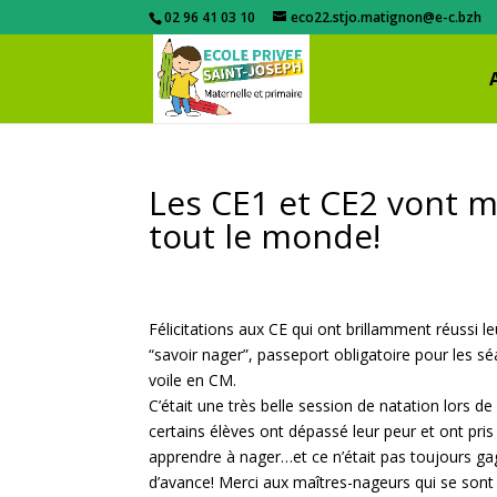
02 96 41 03 10
eco22.stjo.matignon@e-c.bzh
Les CE1 et CE2 vont me
tout le monde!
Félicitations aux CE qui ont brillamment réussi le
“savoir nager”, passeport obligatoire pour les s
voile en CM.
C’était une très belle session de natation lors de
certains élèves ont dépassé leur peur et ont pris 
apprendre à nager…et ce n’était pas toujours g
d’avance! Merci aux maîtres-nageurs qui se son