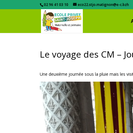
02 96 41 03 10
eco22.stjo.matignon@e-c.bzh
Le voyage des CM – Jo
Une deuxième journée sous la pluie mais les vis