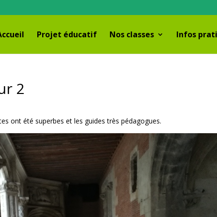
Accueil
Projet éducatif
Nos classes
Infos prat
ur 2
ites ont été superbes et les guides très pédagogues.