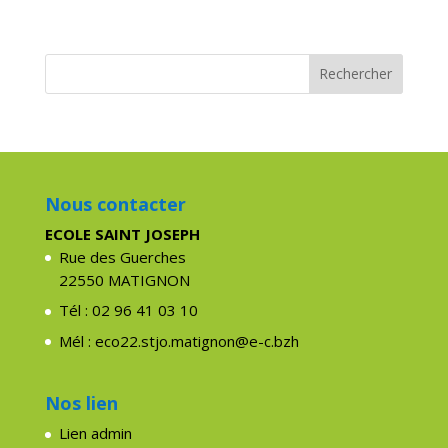
Nous contacter
ECOLE SAINT JOSEPH
Rue des Guerches
22550 MATIGNON
Tél : 02 96 41 03 10
Mél : eco22.stjo.matignon@e-c.bzh
Nos lien
Lien admin