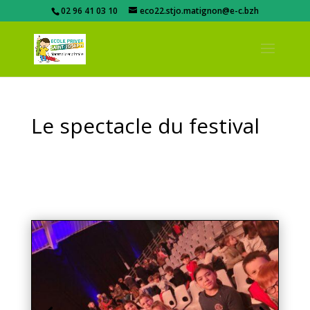
02 96 41 03 10
eco22.stjo.matignon@e-c.bzh
Le spectacle du festival