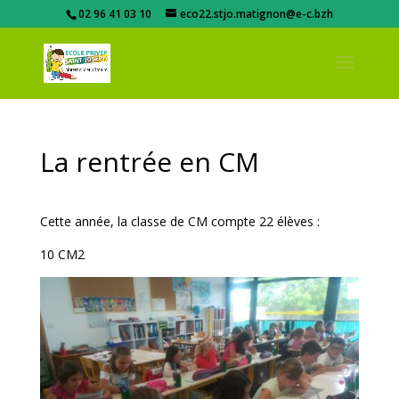
02 96 41 03 10
eco22.stjo.matignon@e-c.bzh
La rentrée en CM
Cette année, la classe de CM compte 22 élèves :
10 CM2