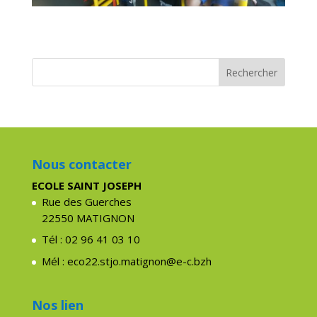
Nous contacter
ECOLE SAINT JOSEPH
Rue des Guerches
22550 MATIGNON
Tél : 02 96 41 03 10
Mél : eco22.stjo.matignon@e-c.bzh
Nos lien