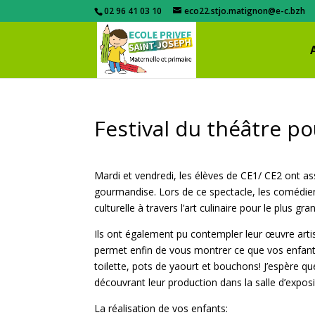
02 96 41 03 10
eco22.stjo.matignon@e-c.bzh
Festival du théâtre po
Mardi et vendredi, les élèves de CE1/ CE2 ont ass
gourmandise. Lors de ce spectacle, les comédien
culturelle à travers l’art culinaire pour le plus gra
Ils ont également pu contempler leur œuvre artis
permet enfin de vous montrer ce que vos enfants 
toilette, pots de yaourt et bouchons! J’espère que
découvrant leur production dans la salle d’exposi
La réalisation de vos enfants: