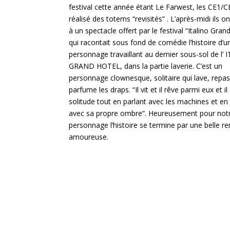
festival cette année étant Le Farwest, les CE1/C
réalisé des totems “revisités” . L’après-midi ils o
à un spectacle offert par le festival “Italino Grand
qui racontait sous fond de comédie l’histoire d’u
personnage travaillant au dernier sous-sol de l’
GRAND HOTEL, dans la partie laverie. C’est un
personnage clownesque, solitaire qui lave, repas
parfume les draps. “Il vit et il rêve parmi eux et il
solitude tout en parlant avec les machines et en
avec sa propre ombre”. Heureusement pour not
personnage l’histoire se termine par une belle r
amoureuse.