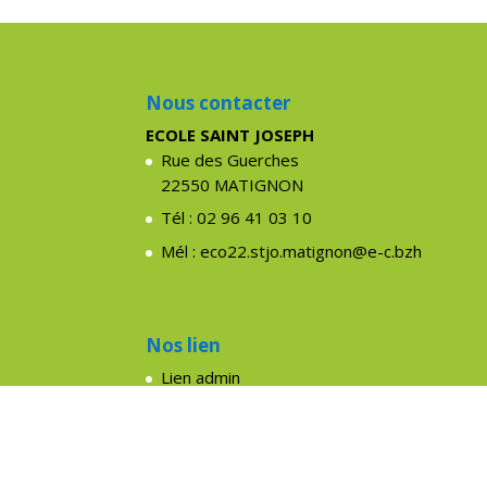
Nous contacter
ECOLE SAINT JOSEPH
Rue des Guerches
22550 MATIGNON
Tél : 02 96 41 03 10
Mél : eco22.stjo.matignon@e-c.bzh
Nos lien
Lien admin
Collège Immaculée Conception
Collège Sacré Coeur
Mentions légales