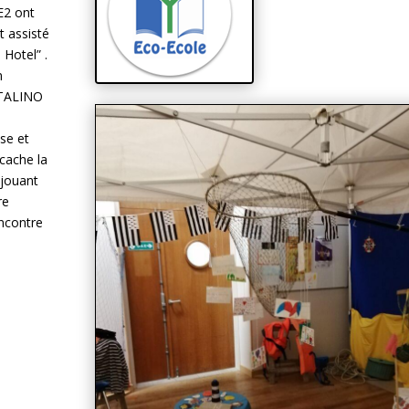
E2 ont
nt assisté
 Hotel” .
n
 ITALINO
se et
 cache la
 jouant
re
encontre