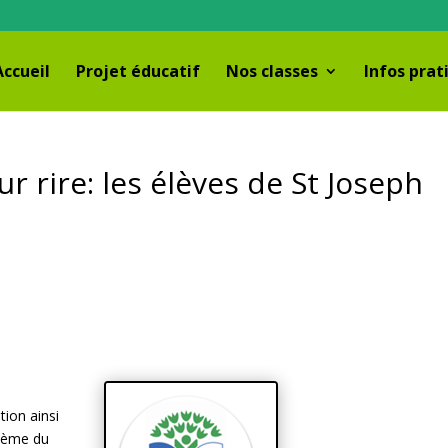
Accueil
Projet éducatif
Nos classes
Infos prat
ur rire: les élèves de St Joseph
à
tion ainsi
thème du