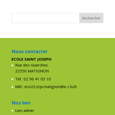
Nous contacter
ECOLE SAINT JOSEPH
Rue des Guerches
22550 MATIGNON
Tél : 02 96 41 03 10
Mél : eco22.stjo.matignon@e-c.bzh
Nos lien
Lien admin