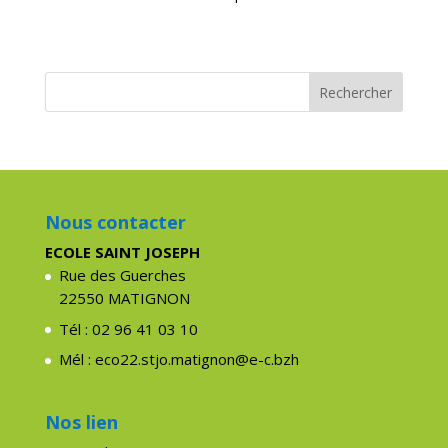
Nous contacter
ECOLE SAINT JOSEPH
Rue des Guerches
22550 MATIGNON
Tél : 02 96 41 03 10
Mél : eco22.stjo.matignon@e-c.bzh
Nos lien