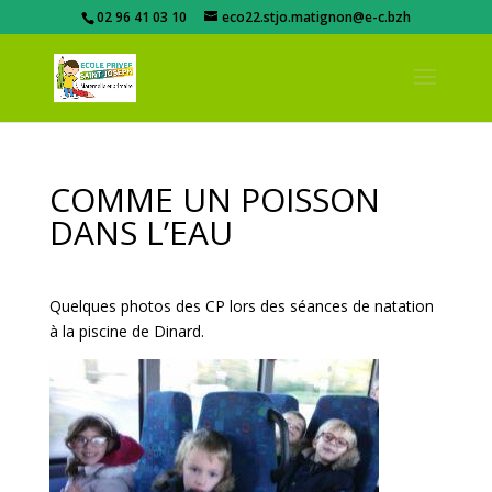
02 96 41 03 10
eco22.stjo.matignon@e-c.bzh
COMME UN POISSON
DANS L’EAU
Quelques photos des CP lors des séances de natation
à la piscine de Dinard.