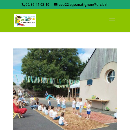
02 96 41 03 10
eco22.stjo.matignon@e-c.bzh