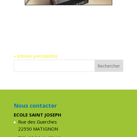
Nous contacter
ECOLE SAINT JOSEPH
Rue des Guerches
22550 MATIGNON
Tél : 02 96 41 03 10
Mél : eco22.stjo.matignon@e-c.bzh
Nos lien
Lien admin
Collège Immaculée Conception
Collège Sacré Coeur
Mentions légales
Nous situer