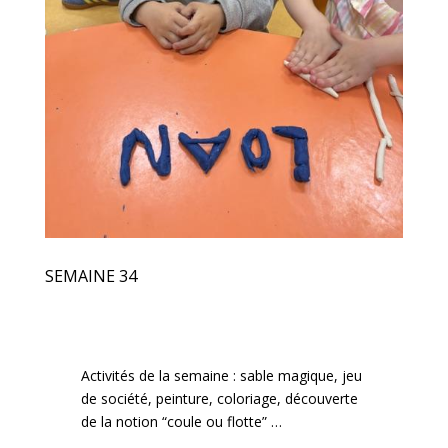
SEMAINE 34
Activités de la semaine : sable magique, jeu
de société, peinture, coloriage, découverte
de la notion “coule ou flotte” …
Les PS se sont entraînés à découper et ont
écrit leur prénom en pâte à modeler.
Les MS ont lu : des syllabes pour les uns,
des mots pour les autres.
Nous avons accueilli Nina en TPS et Astrid,
une stagiaire de troisième.